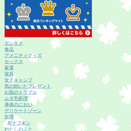
エンタメ
食品
アメニティグッズ
セックス
家電
寝具
女子キャンプ
気の効いたプレゼント
お肌のトラブル
ムダ毛処理
身体のにおい
デリケートゾーン
生理
布ナプキン
わたしのこと