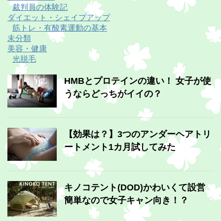
裁判員の体験記
ダイエット・シェイプアップ
筋トレ・有酸素運動の基本
未分類
美容・健康
光脱毛
HMBとプロテインの違い！ 女子が使
うならどっちがイイの？
【効果は？】3つのアンダーヘアトリ
ートメント1カ月試してみた
キノコテント(DOD)かわいくて設営
簡単なので女子キャン向き！？