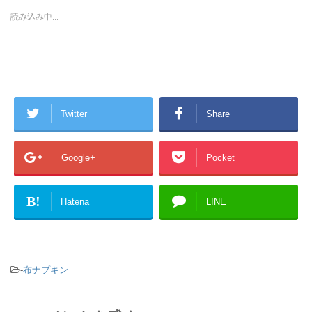
e
す
e
r
る
+
読み込み中...
で
に
で
共
は
共
有
ク
有
(
リ
(
新
ッ
新
し
ク
し
い
し
い
ウ
て
ウ
ィ
く
ィ
ン
だ
ン
ド
さ
ド
ウ
い
ウ
Twitter
Share
で
(
で
開
新
開
き
し
き
ま
い
ま
す
ウ
す
Google+
Pocket
)
ィ
)
ン
ド
ウ
で
B!
Hatena
LINE
開
き
ま
す
)
-
布ナプキン