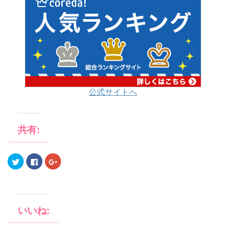
公式サイトへ
共有:
ク
F
ク
リ
a
リ
ッ
c
ッ
ク
e
ク
し
b
し
て
o
て
T
o
G
w
k
o
i
で
o
いいね:
t
共
g
t
有
l