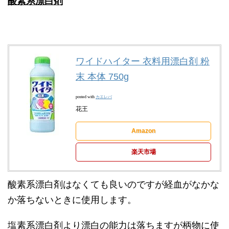
酸素系漂白剤
ワイドハイター 衣料用漂白剤 粉
末 本体 750g
posted with
カエレバ
花王
Amazon
楽天市場
酸素系漂白剤はなくても良いのですが経血がなかな
か落ちないときに使用します。
塩素系漂白剤より漂白の能力は落ちますが柄物に使